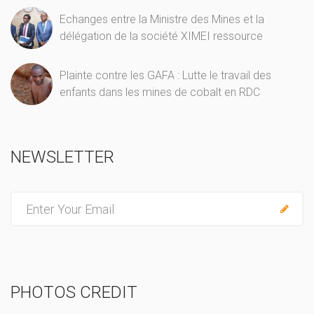
Echanges entre la Ministre des Mines et la
délégation de la société XIMEI ressource
Plainte contre les GAFA : Lutte le travail des
enfants dans les mines de cobalt en RDC
NEWSLETTER
E
n
t
e
r
PHOTOS CREDIT
y
o