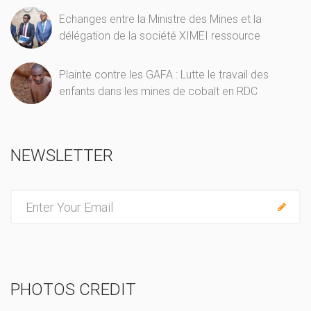
Echanges entre la Ministre des Mines et la
délégation de la société XIMEI ressource
Plainte contre les GAFA : Lutte le travail des
enfants dans les mines de cobalt en RDC
NEWSLETTER
E
n
t
e
r
PHOTOS CREDIT
y
o