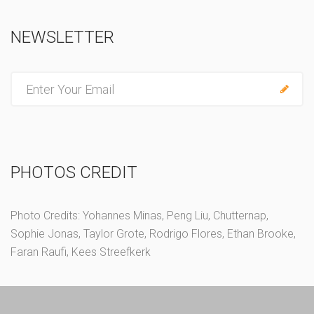
NEWSLETTER
E
n
t
e
r
PHOTOS CREDIT
y
o
u
Photo Credits: Yohannes Minas, Peng Liu, Chutternap,
r
Sophie Jonas, Taylor Grote, Rodrigo Flores, Ethan Brooke,
e
Faran Raufi, Kees Streefkerk
m
a
i